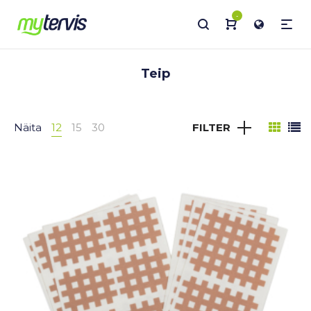
-
Teip
Näita
12
15
30
FILTER