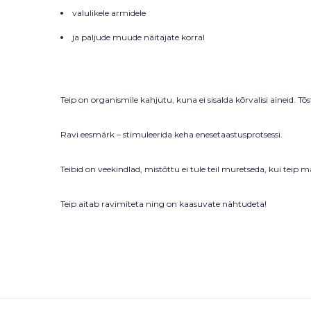
valulikele armidele
ja paljude muude näitajate korral
Teip on organismile kahjutu, kuna ei sisalda kõrvalisi aineid. 
Ravi eesmärk – stimuleerida keha enesetaastusprotsessi.
Teibid on veekindlad, mistõttu ei tule teil muretseda, kui teip m
Teip aitab ravimiteta ning on kaasuvate nähtudeta!