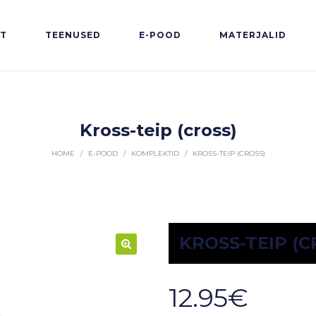
HT
TEENUSED
E-POOD
MATERJALID
Kross-teip (cross)
HOME
/
E-POOD
/
KOMPLEKTID
/
KROSS-TEIP (CROSS)
KROSS-TEIP (C
12.95
€