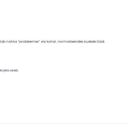
Tõstab nahka “probleemse” ala kohal, normaliseerides kudede tööd.
ärjaks saab.