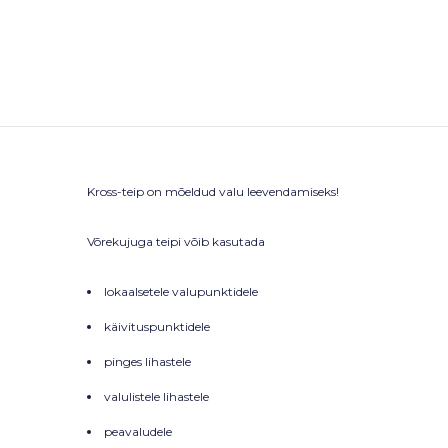
Kross-teip on mõeldud valu leevendamiseks!
Võrekujuga teipi võib kasutada
lokaalsetele valupunktidele
käivituspunktidele
pinges lihastele
valulistele lihastele
peavaludele