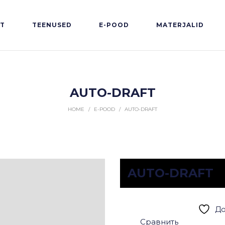
HT
TEENUSED
E-POOD
MATERJALID
AUTO-DRAFT
HOME
/
E-POOD
/
AUTO-DRAFT
AUTO-DRAFT
До
Сравнить