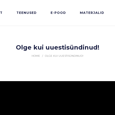
HT
TEENUSED
E-POOD
MATERJALID
Olge kui uuestisündinud!
HOME
/
OLGE KUI UUESTISÜNDINUD!