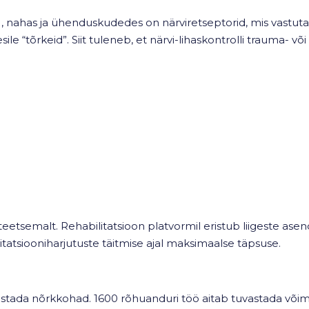
s), nahas ja ühenduskudedes on närviretseptorid, mis vastutav
le “tõrkeid”. Siit tuleneb, et närvi-lihaskontrolli trauma- v
teetsemalt. Rehabilitatsioon platvormil eristub liigeste asen
itatsiooniharjutuste täitmise ajal maksimaalse täpsuse.
vastada nõrkkohad. 1600 rõhuanduri töö aitab tuvastada võim