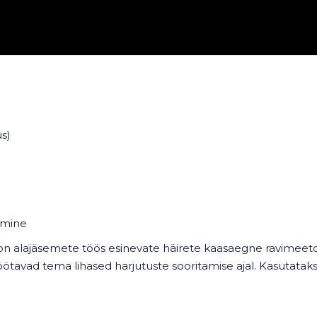
s)
damine
 on alajäsemete töös esinevate häirete kaasaegne ravime
töötavad tema lihased harjutuste sooritamise ajal. Kasutataks