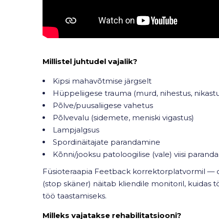
Millistel juhtudel vajalik?
Kipsi mahavõtmise järgselt
Hüppeliigese trauma (murd, nihestus, nikastu
Põlve/puusaliigese vahetus
Põlvevalu (sidemete, meniski vigastus)
Lampjalgsus
Spordinäitajate parandamine
Kõnni/jooksu patoloogilise (vale) viisi paran
Füsioteraapia Feetback korrektorplatvormil —
(stop skäner) näitab kliendile monitoril, kuidas 
töö taastamiseks.
Milleks vajatakse rehabilitatsiooni?