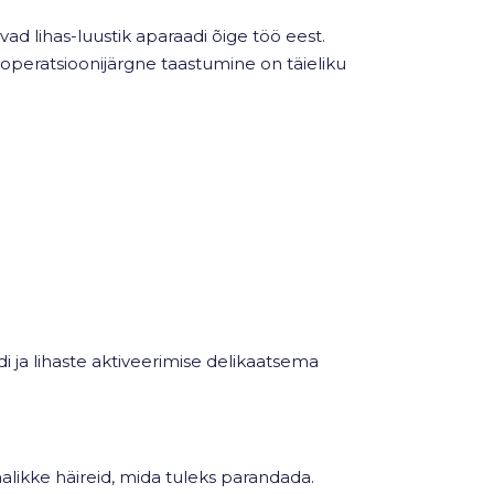
ad lihas-luustik aparaadi õige töö eest.
õi operatsioonijärgne taastumine on täieliku
di ja lihaste aktiveerimise delikaatsema
alikke häireid, mida tuleks parandada.