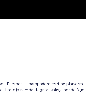
etod. Feetback– baropadomeetriline platvorm
e lihaste ja närvide diagnostikaks ja nende õige