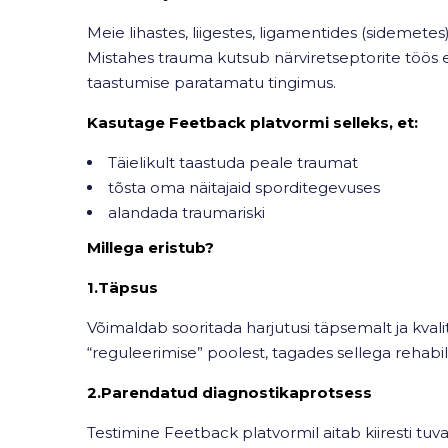
Meie lihastes, liigestes, ligamentides (sidemete
Mistahes trauma kutsub närviretseptorite töös esi
taastumise paratamatu tingimus.
Kasutage Feetback platvormi selleks, et:
Täielikult taastuda peale traumat
tõsta oma näitajaid sporditegevuses
alandada traumariski
Millega eristub?
1.Täpsus
Võimaldab sooritada harjutusi täpsemalt ja kvali
“reguleerimise” poolest, tagades sellega rehabil
2.Parendatud diagnostikaprotsess
Testimine Feetback platvormil aitab kiiresti tu